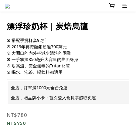
漂浮珍奶杯｜炭焙烏龍
※ 搭配手提杯套92折
※ 2019年募資熱銷超過700萬元
※ 大開口的內外杯減少清洗的困難
※ 一手掌握850毫升大容量的曲面杯身
※ 耐高溫、安全無毒的Tritan材質
※ 喝水、泡茶、喝飲料都適用
全店，訂單滿1000元全台免運
全店，贈品牌小卡・首次登入會員享超取免運
NT$780
NT$750