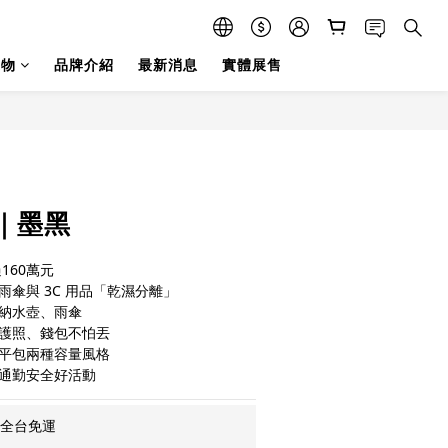
選物
品牌介紹
最新消息
實體展售
立即購買
｜墨黑
160萬元 
雨傘與 3C 用品「乾濕分離」
收納水壺、雨傘
，護照、錢包不怕丟
扁平包兩種容量風格
，通勤安全好活動
元全台免運