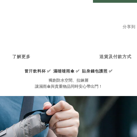
分享到
了解更多
送貨及付款方式
冒汗飲料杯 ✅ 濕噠噠雨傘 ✅ 貼身錢包護照 ✅
獨創防水空間、拉鍊層
讓濕雨傘與貴重物品同時安心帶出門！