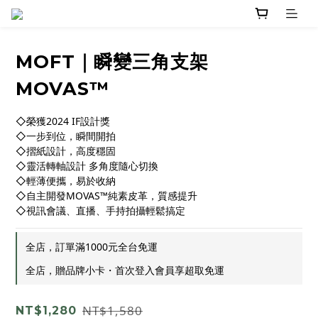
MOFT｜瞬變三角支架
MOVAS™
◇榮獲2024 IF設計獎
◇一步到位，瞬間開拍
◇摺紙設計，高度穩固
◇靈活轉軸設計 多角度隨心切換
◇輕薄便攜，易於收納
◇自主開發MOVAS™純素皮革，質感提升
◇視訊會議、直播、手持拍攝輕鬆搞定
全店，訂單滿1000元全台免運
全店，贈品牌小卡・首次登入會員享超取免運
NT$1,580
NT$1,280