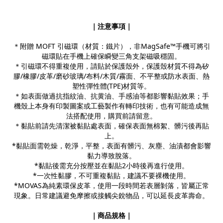
｜注意事項｜
＊附贈 MOFT 引磁環（材質：鐵片），非MagSafe™手機可將引
磁環貼在手機上確保瞬變三角支架磁吸穩固。
＊引磁環不得重複使用，請貼於保護殼外，保護殼材質不得為矽
膠/橡膠/皮革/磨砂玻璃/布料/木質/霧面、不平整或防水表面、熱
塑性彈性體(TPE)材質等。
＊如表面做過抗指紋油、抗黄油、手感油等都影響黏貼效果；手
機殼上本身有印製圖案或工藝製作有轉印技術，也有可能造成無
法搭配使用，購買前請留意。
＊黏貼前請先清潔被黏貼處表面，確保表面無棉絮、髒污後再貼
上。
*黏貼面需乾燥，乾淨，平整，表面有髒污、灰塵、油漬都會影響
黏力導致脫落。
*黏貼後需充分按壓並在黏貼2小時後再進行使用。
*一次性黏膠，不可重複黏貼，建議不要裸機使用。
*MOVAS為純素環保皮革，使用一段時間若表層剝落，皆屬正常
現象。日常建議避免摩擦或接觸尖銳物品，可以延長皮革壽命。
｜商品規格｜